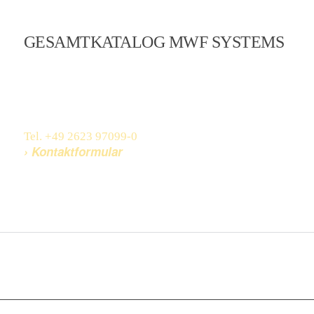
GESAMTKATALOG MWF SYSTEMS
Im aktuellen MWF Produktkatalog finden Sie unser
gesamtes Produktangebot. Darüber hinaus fertigen
wir im Auftrag unserer Kunden nach individuellen
Vorgaben und Wünschen – fragen Sie uns!
Tel. +49 2623 97099-0
› Kontaktformular
› Produktkatalog ansehen