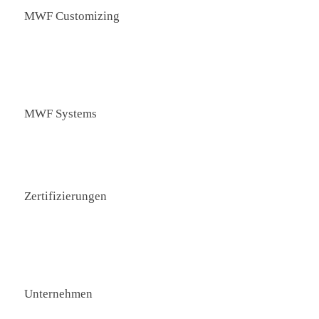
MWF Customizing
› Präzisionsteile aus Kunststoff
› Präzisionsteile aus Metall
› Entwicklung & Konstruktion
› Leistungsübersicht
MWF Systems
› Systemkomponenten
aus Kunststoff
› Gesamtübersicht
Zertifizierungen
› WHG Fachbetrieb
› DIN EN ISO 9001
› Schweißfachmann DVS 2213
› Werkstoff-Umstempelung
Unternehmen
› Kontakt