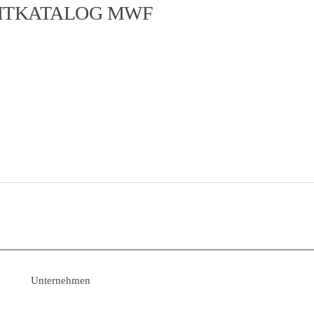
AMTKATALOG MWF
roduktangebot. Darüber hinaus fertigen
ünschen – fragen Sie uns!
Unternehmen
› Kontakt