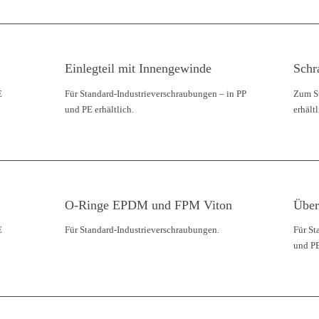
Einlegteil mit Innengewinde
Schr
E
Für Standard-Industrieverschraubungen – in PP
Zum S
und PE erhältlich.
erhältl
O-Ringe EPDM und FPM Viton
Über
E
Für Standard-Industrieverschraubungen.
Für St
und PE