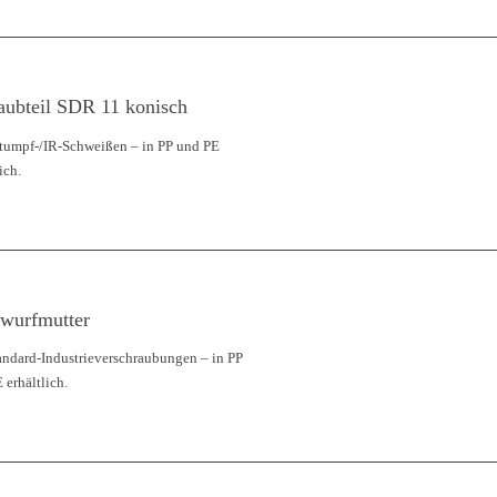
aubteil SDR 11 konisch
tumpf-/IR-Schweißen – in PP und PE
ich.
wurfmutter
andard-Industrieverschraubungen – in PP
 erhältlich.