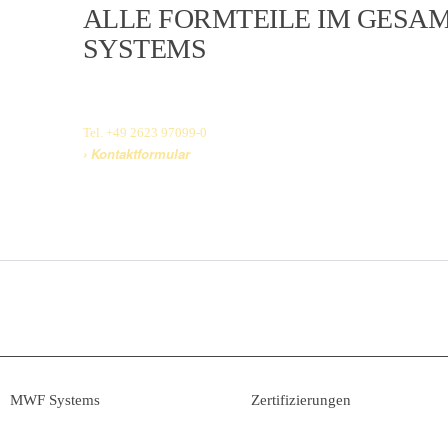
ALLE FORMTEILE IM GES
SYSTEMS
Im neuen Gesamtkatalog MWF Systems finden Sie unser gesamtes P
wir im Auftrag unserer Kunden nach individuellen Vorgaben und W
Tel. +49 2623 97099-0
› Kontaktformular
› Produktkatalog ansehen
MWF Systems
Zertifizierungen
› Systemkomponenten
› WHG Fachbetrieb