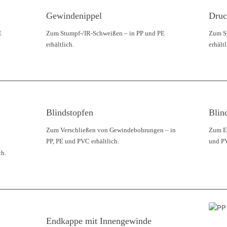
Gewindenippel
Druc
E
Zum Stumpf-/IR-Schweißen – in PP und PE
Zum S
erhältlich.
erhältl
Blindstopfen
Blin
Zum Verschließen von Gewindebohrungen – in
Zum Ei
PP, PE und PVC erhältlich.
und PV
ch.
Endkappe mit Innengewinde