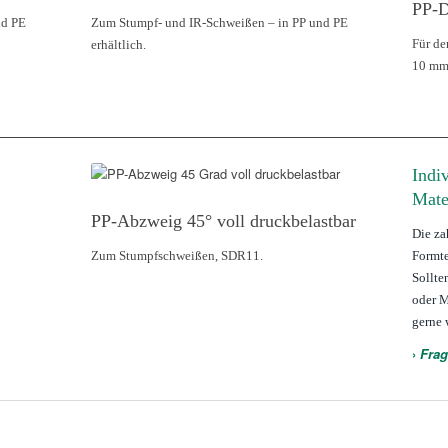
PP-D
nd PE
Zum Stumpf- und IR-Schweißen – in PP und PE
Für de
erhältlich.
10 mm
Indi
Mate
PP-Abzweig 45° voll druckbelastbar
Die za
Zum Stumpfschweißen, SDR11.
Formte
Sollte
oder M
gerne 
›
Frag