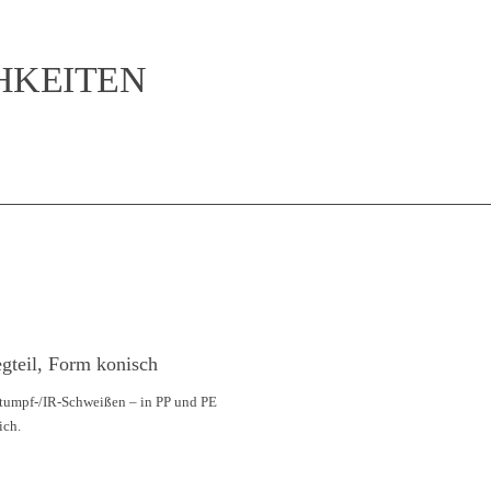
KEITEN
egteil, Form konisch
tumpf-/IR-Schweißen – in PP und PE
ich.