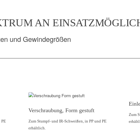
KTRUM AN EINSATZMÖGLICH
iten und Gewindegrößen
Einl
Verschraubung, Form gestuft
Zum S
d PE
Zum Stumpf- und IR-Schweißen, in PP und PE
erhältl
erhältlich.