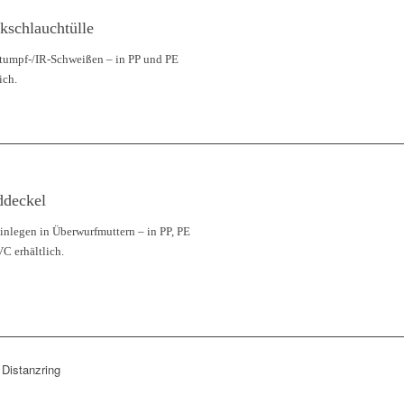
kschlauchtülle
tumpf-/IR-Schweißen – in PP und PE
ich.
ddeckel
nlegen in Überwurfmuttern – in PP, PE
C erhältlich.